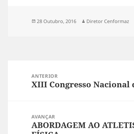
Publicado
Autor
28 Outubro, 2016
Diretor Cenformaz
a
Navegação
de
ANTERIOR
XIII Congresso Nacional
artigos
Artigo
anterior:
AVANÇAR
ABORDAGEM AO ATLETI
Artigo
seguinte: