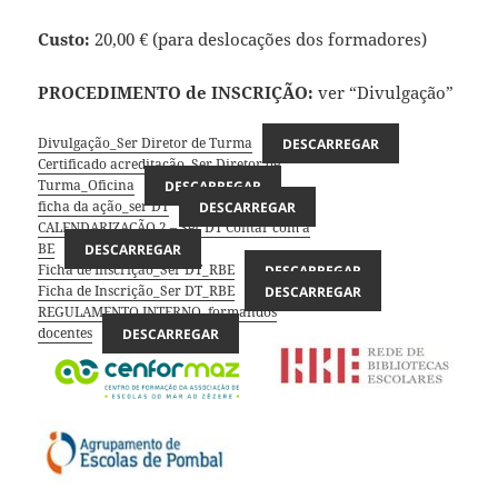
Custo:
20,00 € (para deslocações dos formadores)
PROCEDIMENTO de INSCRIÇÃO:
ver “Divulgação”
Divulgação_Ser Diretor de Turma
DESCARREGAR
Certificado acreditação_Ser Diretor de
Turma_Oficina
DESCARREGAR
ficha da ação_ser DT
DESCARREGAR
CALENDARIZAÇÃO 2 – Ser DT Contar com a
BE
DESCARREGAR
Ficha de Inscrição_Ser DT_RBE
DESCARREGAR
Ficha de Inscrição_Ser DT_RBE
DESCARREGAR
REGULAMENTO INTERNO_formandos
docentes
DESCARREGAR