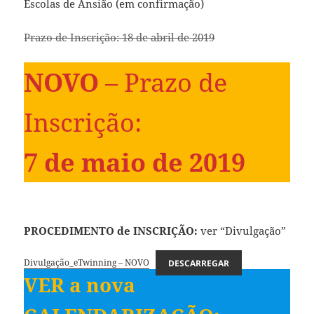
Escolas de Ansião (em confirmação)
Prazo de Inscrição: 18 de abril de 2019
NOVO
– Prazo de
Inscrição:
7 de maio de 2019
PROCEDIMENTO de INSCRIÇÃO:
ver “Divulgação”
Divulgação_eTwinning – NOVO
DESCARREGAR
VER a nova