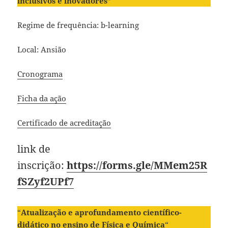
inclusivos e inovadores”
Regime de frequência: b-learning
Local: Ansião
Cronograma
Ficha da ação
Certificado de acreditação
link de
inscrição:
https://forms.gle/MMem25R
fSZyf2UPf7
“
Atualização e aprofundamento científico-
didático no ensino de Física e Química
“