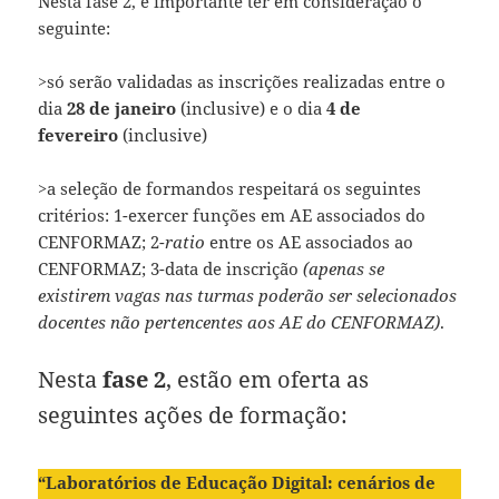
Nesta fase 2, é importante ter em consideração o
seguinte:
>
só serão validadas as inscrições realizadas entre o
dia
28 de janeiro
(inclusive) e o dia
4 de
fevereiro
(inclusive)
>a seleção de formandos respeitará os seguintes
critérios: 1-exercer funções em AE associados do
CENFORMAZ; 2-
ratio
entre os AE associados ao
CENFORMAZ; 3-data de inscrição
(apenas se
existirem vagas nas turmas poderão ser selecionados
docentes não pertencentes aos AE do CENFORMAZ)
.
Nesta
fase 2
, estão em oferta as
seguintes ações de formação:
“Laboratórios de Educação Digital: cenários de