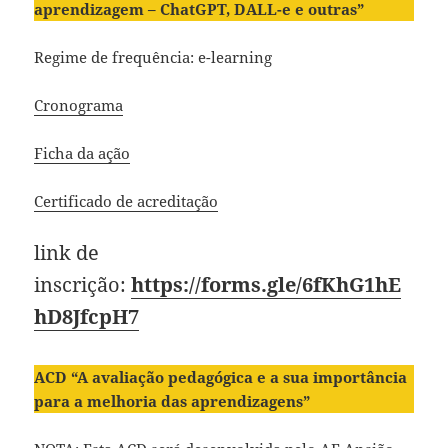
aprendizagem – ChatGPT, DALL-e e outras”
Regime de frequência: e-learning
Cronograma
Ficha da ação
Certificado de acreditação
link de
inscrição:
https://forms.gle/6fKhG1hE
hD8JfcpH7
ACD “A avaliação pedagógica e a sua importância
para a melhoria das aprendizagens”