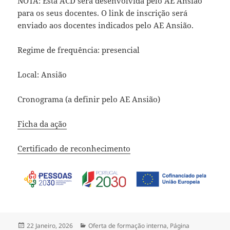
NOTA: Esta ACD será desenvolvida pelo AE Ansião
para os seus docentes. O link de inscrição será
enviado aos docentes indicados pelo AE Ansião.
Regime de frequência: presencial
Local: Ansião
Cronograma (a definir pelo AE Ansião)
Ficha da ação
Certificado de reconhecimento
Publicado
Categorias
22 Janeiro, 2026
Oferta de formação interna
,
Página