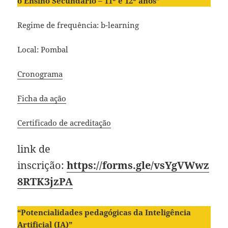
o Ensino Secundário – 11º e 12º anos”
Regime de frequência: b-learning
Local: Pombal
Cronograma
Ficha da ação
Certificado de acreditação
link de
inscrição:
https://forms.gle/vsYgVWwz
8RTK3jzPA
“Potencialidades pedagógicas da Inteligência
Artificial (IA)”