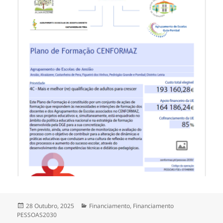
Publicado
Categorias
28 Outubro, 2025
Financiamento
,
Financiamento
a
PESSOAS2030