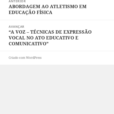
ANTERIOR
de
ABORDAGEM AO ATLETISMO EM
Artigo
artigos
EDUCAÇÃO FÍSICA
anterior:
AVANÇAR
“A VOZ – TÉCNICAS DE EXPRESSÃO
Artigo
VOCAL NO ATO EDUCATIVO E
seguinte:
COMUNICATIVO”
Criado com WordPress