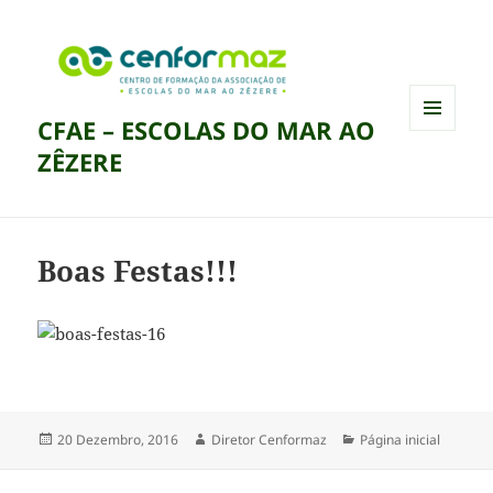
CFAE – ESCOLAS DO MAR AO
MENU
ZÊZERE
E
WIDGETS
Boas Festas!!!
Publicado
Autor
Categorias
20 Dezembro, 2016
Diretor Cenformaz
Página inicial
a
Navegação