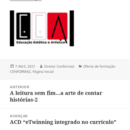
Publicado
Autor
Categorias
7 Abril, 2021
Diretor Cenformaz
Oferta de formação
a
CENFORMAZ
,
Página inicial
Navegação
ANTERIOR
de
A leitura sem fim…a arte de contar
Artigo
artigos
histórias-2
anterior:
AVANÇAR
ACD “eTwinning integrado no currículo”
Artigo
seguinte: