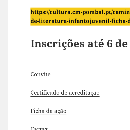
https://cultura.cm-pombal.pt/camin
de-literatura-infantojuvenil-ficha-
Inscrições até 6 de
Convite
Certificado de acreditação
Ficha da ação
Cartaz