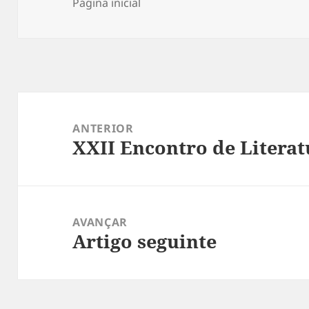
a
Página inicial
Navegação
de
ANTERIOR
XXII Encontro de Literat
artigos
Artigo
anterior:
AVANÇAR
Artigo seguinte
Artigo
seguinte: