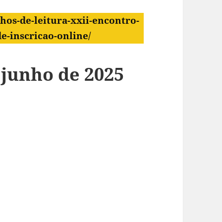
hos-de-leitura-xxii-encontro-
de-inscricao-online/
 junho de 2025